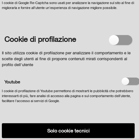
I cookie di Google Re-Captcha sono usati per analizzare la navigazione sul sito al fine di
migliorarla e fornire all'utente un'esperienza di navigazione migliore possibile.
Dichiaro di aver letto
l'INFORMATIVA per il
trattamento dei dati personali ai sensi dell'art 13 del
Regolamento europeo n. 679/2016
e acconsento al
loro trattamento
Cookie di profilazione
Il sito utilizza cookie di profilazione per analizzare il comportamento e le
scelte degli utenti al fine di proporre contenuti mirati corrispondenti al
profilo dell'utente
Youtube
I cookie di profilazione di Youtube permettono di mostrarti le pubblicità che potrebbero
interessarti di più, fare analisi di accesso alla pagina e sul comportamento dell'utente,
facilitare l'accesso ai servizi di Google.
Solo cookie tecnici
Privacy
Cookie policy
Note Legali
tutte le notizie