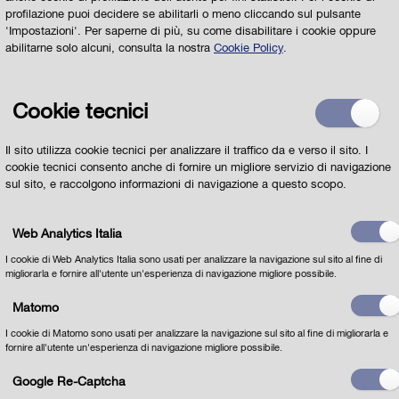
Il
Servizio per la Scuola del Comune di Parma
profilazione puoi decidere se abilitarli o meno cliccando sul pulsante
risponderà alle vostre domande
'Impostazioni'. Per saperne di più, su come disabilitare i cookie oppure
abilitarne solo alcuni, consulta la nostra
Cookie Policy
.
Cookie tecnici
Il sito utilizza cookie tecnici per analizzare il traffico da e verso il sito. I
cookie tecnici consento anche di fornire un migliore servizio di navigazione
sul sito, e raccolgono informazioni di navigazione a questo scopo.
Web Analytics Italia
I cookie di Web Analytics Italia sono usati per analizzare la navigazione sul sito al fine di
migliorarla e fornire all'utente un'esperienza di navigazione migliore possibile.
Matomo
I cookie di Matomo sono usati per analizzare la navigazione sul sito al fine di migliorarla e
fornire all'utente un'esperienza di navigazione migliore possibile.
Google Re-Captcha