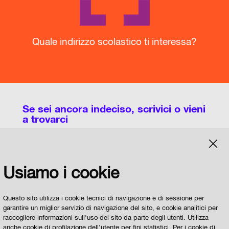
Quale indirizzo scolastico ti interessa?
Se sei ancora indeciso, scrivici o vieni
a trovarci
Potete utilizzare questa pagina per chiedere
Usiamo i cookie
informazioni sull'organizzazione dei Licei, degli
Istituti Tecnici, degli Istituti Professionali e degli
IeFP a Parma e sulle modalità di scelta della
Questo sito utilizza i cookie tecnici di navigazione e di sessione per
garantire un miglior servizio di navigazione del sito, e cookie analitici per
Scuola
raccogliere informazioni sull'uso del sito da parte degli utenti. Utilizza
anche cookie di profilazione dell'utente per fini statistici. Per i cookie di