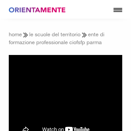
home
le scuole del territorio
ente di
formazione professionale ciofsfp parma