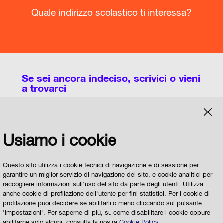
Quale indirizzo scolastico ti interessa?
Se sei ancora indeciso, scrivici o vieni
a trovarci
Potete utilizzare questa pagina per chiedere
Usiamo i cookie
informazioni sull'organizzazione dei Licei, degli
Istituti Tecnici, degli Istituti Professionali e degli
IeFP a Parma e sulle modalità di scelta della
Questo sito utilizza i cookie tecnici di navigazione e di sessione per
garantire un miglior servizio di navigazione del sito, e cookie analitici per
Scuola
raccogliere informazioni sull'uso del sito da parte degli utenti. Utilizza
anche cookie di profilazione dell'utente per fini statistici. Per i cookie di
Il
Servizio per la Scuola del Comune di Parma
profilazione puoi decidere se abilitarli o meno cliccando sul pulsante
risponderà alle vostre domande
'Impostazioni'. Per saperne di più, su come disabilitare i cookie oppure
abilitarne solo alcuni, consulta la nostra
Cookie Policy
.