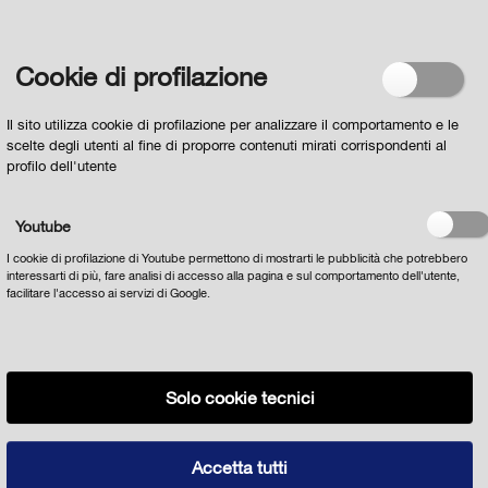
Regolamento europeo n. 679/2016
e acconsento al
loro trattamento
Cookie di profilazione
Il sito utilizza cookie di profilazione per analizzare il comportamento e le
scelte degli utenti al fine di proporre contenuti mirati corrispondenti al
profilo dell'utente
Youtube
I cookie di profilazione di Youtube permettono di mostrarti le pubblicità che potrebbero
interessarti di più, fare analisi di accesso alla pagina e sul comportamento dell'utente,
facilitare l'accesso ai servizi di Google.
Solo cookie tecnici
Privacy
Cookie policy
Note Legali
tutte le notizie
© 2022 Comune di Parma Strada Repubblica 1 43121 - Parma Partita
Accetta tutti
IVA 00162210348