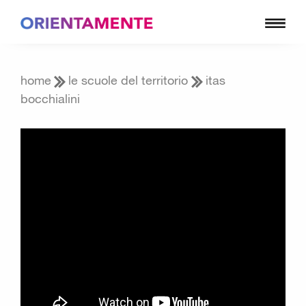
home
le scuole del territorio
itas
bocchialini