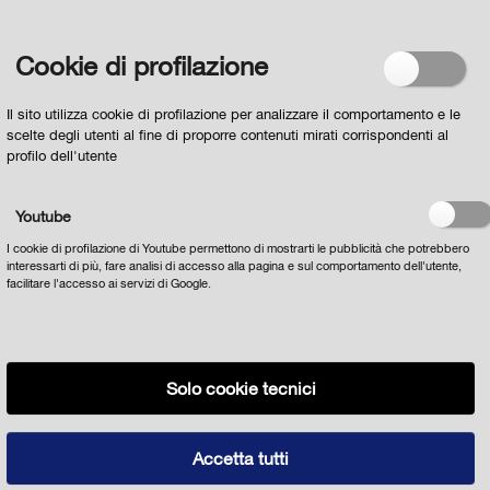
Regolamento europeo n. 679/2016
e acconsento al
loro trattamento
Cookie di profilazione
Il sito utilizza cookie di profilazione per analizzare il comportamento e le
scelte degli utenti al fine di proporre contenuti mirati corrispondenti al
profilo dell'utente
Youtube
I cookie di profilazione di Youtube permettono di mostrarti le pubblicità che potrebbero
interessarti di più, fare analisi di accesso alla pagina e sul comportamento dell'utente,
facilitare l'accesso ai servizi di Google.
Solo cookie tecnici
Privacy
Cookie policy
Note Legali
tutte le notizie
© 2022 Comune di Parma Strada Repubblica 1 43121 - Parma Partita
Accetta tutti
IVA 00162210348