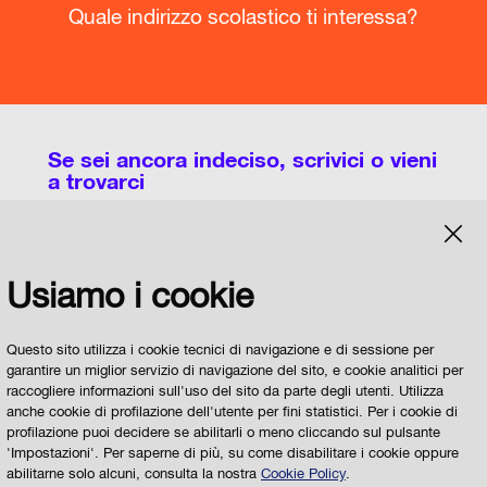
Quale indirizzo scolastico ti interessa?
Se sei ancora indeciso, scrivici o vieni
a trovarci
Potete utilizzare questa pagina per chiedere
Usiamo i cookie
informazioni sull'organizzazione dei Licei, degli
Istituti Tecnici, degli Istituti Professionali e degli
IeFP a Parma e sulle modalità di scelta della
Questo sito utilizza i cookie tecnici di navigazione e di sessione per
garantire un miglior servizio di navigazione del sito, e cookie analitici per
Scuola
raccogliere informazioni sull'uso del sito da parte degli utenti. Utilizza
anche cookie di profilazione dell'utente per fini statistici. Per i cookie di
Il
Servizio per la Scuola del Comune di Parma
profilazione puoi decidere se abilitarli o meno cliccando sul pulsante
risponderà alle vostre domande
'Impostazioni'. Per saperne di più, su come disabilitare i cookie oppure
abilitarne solo alcuni, consulta la nostra
Cookie Policy
.