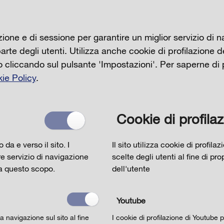
zione e di sessione per garantire un miglior servizio di n
rte degli utenti. Utilizza anche cookie di profilazione dell
no cliccando sul pulsante 'Impostazioni'. Per saperne di 
ie Policy
.
Cookie di profila
Dichiaro di aver letto
l'INFORMATIVA per il
trattamento dei dati personali ai sensi dell'art
o da e verso il sito. I
Il sito utilizza cookie di profil
13 del Regolamento europeo n. 679/2016
e
e servizio di navigazione
scelte degli utenti al fine di pr
 a questo scopo.
dell'utente
acconsento al loro trattamento
Youtube
a navigazione sul sito al fine
I cookie di profilazione di Youtube 