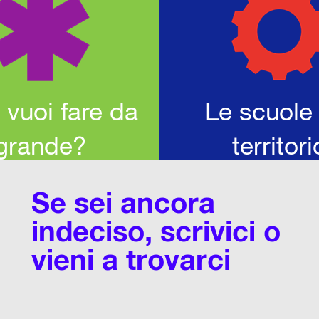
vuoi fare da
Le scuole
grande?
territori
Se sei ancora
indeciso, scrivici o
vieni a trovarci