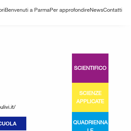
ri
Benvenuti a Parma
Per approfondire
News
Contatti
SCIENTIFICO
SCIENZE
APPLICATE
ivi.it/
QUADRIENNA
SCUOLA
LE