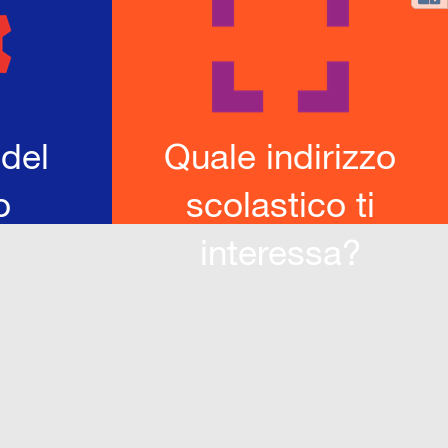
 del
Quale indirizzo
o
scolastico ti
interessa?