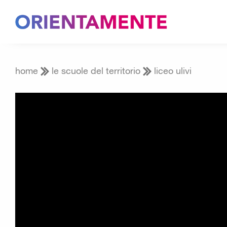
home
le scuole del territorio
liceo ulivi