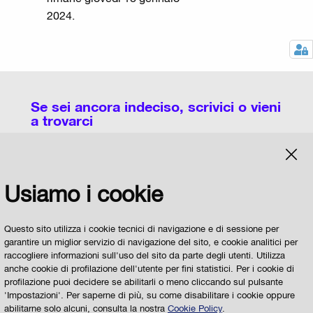
2024.
Se sei ancora indeciso, scrivici o vieni
a trovarci
Potete utilizzare questa pagina per chiedere
Usiamo i cookie
informazioni sull'organizzazione dei Licei, degli
Istituti Tecnici, degli Istituti Professionali e degli
IeFP a Parma e sulle modalità di scelta della
Questo sito utilizza i cookie tecnici di navigazione e di sessione per
garantire un miglior servizio di navigazione del sito, e cookie analitici per
Scuola
raccogliere informazioni sull'uso del sito da parte degli utenti. Utilizza
anche cookie di profilazione dell'utente per fini statistici. Per i cookie di
Il
Servizio per la Scuola del Comune di Parma
profilazione puoi decidere se abilitarli o meno cliccando sul pulsante
risponderà alle vostre domande
'Impostazioni'. Per saperne di più, su come disabilitare i cookie oppure
abilitarne solo alcuni, consulta la nostra
Cookie Policy
.