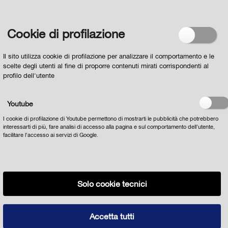
Regolamento europeo n. 679/2016
e acconsento al
loro trattamento
Cookie di profilazione
Il sito utilizza cookie di profilazione per analizzare il comportamento e le
scelte degli utenti al fine di proporre contenuti mirati corrispondenti al
profilo dell'utente
Youtube
I cookie di profilazione di Youtube permettono di mostrarti le pubblicità che potrebbero
interessarti di più, fare analisi di accesso alla pagina e sul comportamento dell'utente,
facilitare l'accesso ai servizi di Google.
Solo cookie tecnici
Privacy
Cookie policy
Note Legali
tutte le notizie
© 2022 Comune di Parma Strada Repubblica 1 43121 - Parma Partita
Accetta tutti
IVA 00162210348