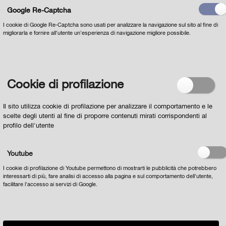
Google Re-Captcha
I cookie di Google Re-Captcha sono usati per analizzare la navigazione sul sito al fine di
migliorarla e fornire all'utente un'esperienza di navigazione migliore possibile.
Dichiaro di aver letto
l'INFORMATIVA per il
trattamento dei dati personali ai sensi dell'art 13 del
Regolamento europeo n. 679/2016
e acconsento al
loro trattamento
Cookie di profilazione
Il sito utilizza cookie di profilazione per analizzare il comportamento e le
scelte degli utenti al fine di proporre contenuti mirati corrispondenti al
profilo dell'utente
Youtube
I cookie di profilazione di Youtube permettono di mostrarti le pubblicità che potrebbero
interessarti di più, fare analisi di accesso alla pagina e sul comportamento dell'utente,
facilitare l'accesso ai servizi di Google.