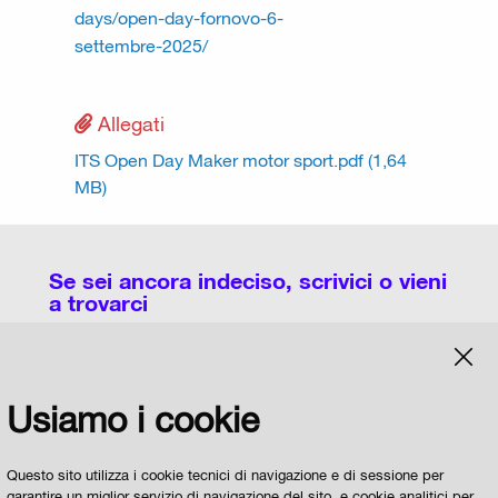
days/open-day-fornovo-6-
settembre-2025/
Allegati
ITS Open Day Maker motor sport.pdf (1,64
MB)
Se sei ancora indeciso, scrivici o vieni
a trovarci
Potete utilizzare questa pagina per chiedere
Usiamo i cookie
informazioni sull'organizzazione dei Licei, degli
Istituti Tecnici, degli Istituti Professionali e degli
IeFP a Parma e sulle modalità di scelta della
Questo sito utilizza i cookie tecnici di navigazione e di sessione per
garantire un miglior servizio di navigazione del sito, e cookie analitici per