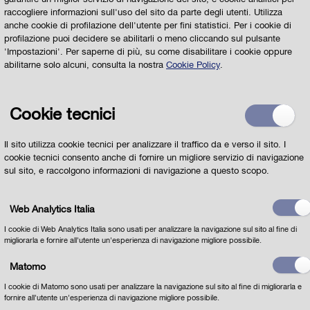
Scuola
raccogliere informazioni sull'uso del sito da parte degli utenti. Utilizza
anche cookie di profilazione dell'utente per fini statistici. Per i cookie di
Il
Servizio per la Scuola del Comune di Parma
profilazione puoi decidere se abilitarli o meno cliccando sul pulsante
risponderà alle vostre domande
'Impostazioni'. Per saperne di più, su come disabilitare i cookie oppure
abilitarne solo alcuni, consulta la nostra
Cookie Policy
.
Cookie tecnici
Il sito utilizza cookie tecnici per analizzare il traffico da e verso il sito. I
cookie tecnici consento anche di fornire un migliore servizio di navigazione
sul sito, e raccolgono informazioni di navigazione a questo scopo.
Web Analytics Italia
I cookie di Web Analytics Italia sono usati per analizzare la navigazione sul sito al fine di
migliorarla e fornire all'utente un'esperienza di navigazione migliore possibile.
Matomo
I cookie di Matomo sono usati per analizzare la navigazione sul sito al fine di migliorarla e
fornire all'utente un'esperienza di navigazione migliore possibile.