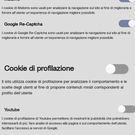
I cookie di Matomo sono usati per analizzare la navigazione sul sito al fine di migliorarla e
fornire all'utente un'esperienza di navigazione migliore possibile.
Google Re-Captcha
I cookie di Google Re-Captcha sono usati per analizzare la navigazione sul sito al fine di
migliorarla e fornire all'utente un'esperienza di navigazione migliore possibile.
Dichiaro di aver letto
l'INFORMATIVA per il
trattamento dei dati personali ai sensi dell'art 13 del
Regolamento europeo n. 679/2016
e acconsento al
loro trattamento
Cookie di profilazione
Il sito utilizza cookie di profilazione per analizzare il comportamento e le
scelte degli utenti al fine di proporre contenuti mirati corrispondenti al
profilo dell'utente
Youtube
I cookie di profilazione di Youtube permettono di mostrarti le pubblicità che potrebbero
interessarti di più, fare analisi di accesso alla pagina e sul comportamento dell'utente,
facilitare l'accesso ai servizi di Google.