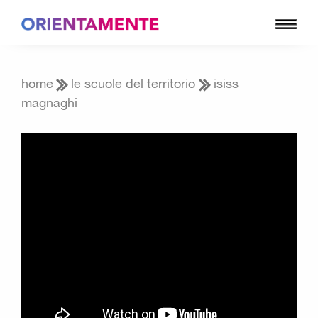
home
le scuole del territorio
isiss
magnaghi