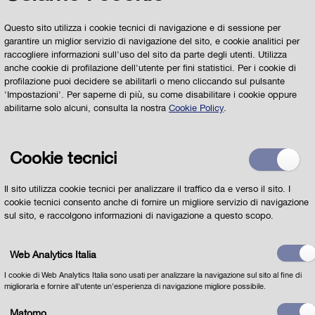
Istituti Tecnici, degli Istituti Professionali e degli
IeFP a Parma e sulle modalità di scelta della
Questo sito utilizza i cookie tecnici di navigazione e di sessione per
garantire un miglior servizio di navigazione del sito, e cookie analitici per
Scuola
raccogliere informazioni sull'uso del sito da parte degli utenti. Utilizza
anche cookie di profilazione dell'utente per fini statistici. Per i cookie di
Il
Servizio per la Scuola del Comune di Parma
profilazione puoi decidere se abilitarli o meno cliccando sul pulsante
risponderà alle vostre domande
'Impostazioni'. Per saperne di più, su come disabilitare i cookie oppure
abilitarne solo alcuni, consulta la nostra
Cookie Policy
.
Cookie tecnici
Il sito utilizza cookie tecnici per analizzare il traffico da e verso il sito. I
cookie tecnici consento anche di fornire un migliore servizio di navigazione
sul sito, e raccolgono informazioni di navigazione a questo scopo.
Web Analytics Italia
I cookie di Web Analytics Italia sono usati per analizzare la navigazione sul sito al fine di
migliorarla e fornire all'utente un'esperienza di navigazione migliore possibile.
Matomo