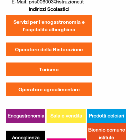
E-Mail: pris006003@istruzione.it
Indirizzi Scolastici
Servizi per l'enogastronomia e
l'ospitalità alberghiera
Operatore della Ristorazione
Turismo
Operatore agroalimentare
Enogastronomia
Sala e vendita
Prodotti dolciari
Biennio comune
Accoglienza
istituto